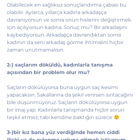
Olabilecek en sağlıksız sonuçlandırma çabası bu
olabilir. Aylarca, yıllarca kadına arkadaşça
davranıyorsun ve sonra onun hislerini değiştirmek
için açılıyorsun kadına. Sonuç mu? Bir arkadaşını
kaybediyorsun. Arkadaşça davrandıktan sonra
kadının da seni arkadaş görme ihtimalini hiçbir
zaman unutmamalısın.
2-) saçlarım döküldü, kadınlarla tanışma
açısından bir problem olur mu?
Saçların dökülüyorsa buna uygun saç kesimi
yapacaksın. Sakallarına da şekil verirsen sırıtacağını
bile düşünmüyoruz. Saçların dökülüyorsa uygun
bir imaj yap. Kadınlarla tanışmanda hiçbir sorun
teşkil etmez, tabi kendine baktığın sürece
3-)bir kız bana yüz verdiğinde hemen ciddi
ilişki ya da evlenme yoluna gitmek istiyorum,