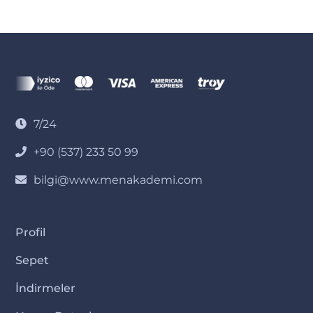
7/24
+90 (537) 233 50 99
bilgi@www.menakademi.com
Profil
Sepet
İndirmeler