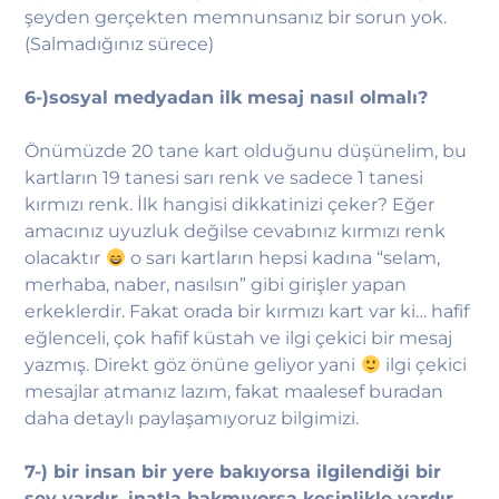
şeyden gerçekten memnunsanız bir sorun yok.
(Salmadığınız sürece)
6-)sosyal medyadan ilk mesaj nasıl olmalı?
Önümüzde 20 tane kart olduğunu düşünelim, bu
kartların 19 tanesi sarı renk ve sadece 1 tanesi
kırmızı renk. İlk hangisi dikkatinizi çeker? Eğer
amacınız uyuzluk değilse cevabınız kırmızı renk
olacaktır
o sarı kartların hepsi kadına “selam,
merhaba, naber, nasılsın” gibi girişler yapan
erkeklerdir. Fakat orada bir kırmızı kart var ki… hafif
eğlenceli, çok hafif küstah ve ilgi çekici bir mesaj
yazmış. Direkt göz önüne geliyor yani
ilgi çekici
mesajlar atmanız lazım, fakat maalesef buradan
daha detaylı paylaşamıyoruz bilgimizi.
7-) bir insan bir yere bakıyorsa ilgilendiği bir
şey vardır, inatla bakmıyorsa kesinlikle vardır