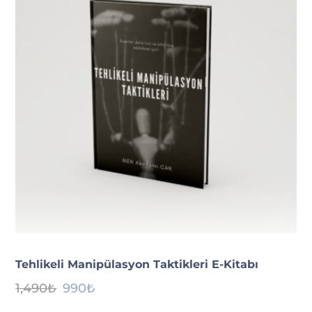
Tehlikeli Manipülasyon Taktikleri E-Kitabı
Orijinal
Şu
1,490
₺
990
₺
fiyat:
andaki