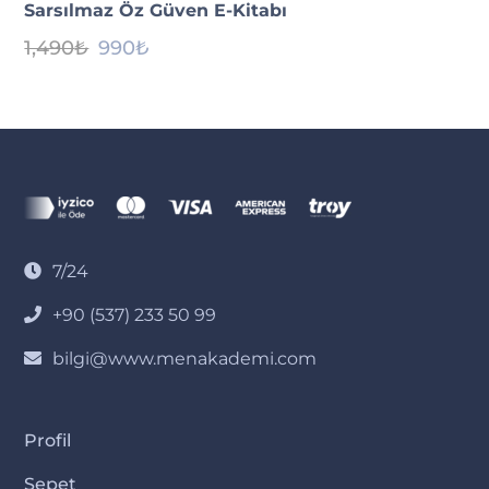
Sarsılmaz Öz Güven E-Kitabı
Orijinal
Şu
1,490
₺
990
₺
fiyat:
andaki
1,490₺.
fiyat:
990₺.
7/24
+90 (537) 233 50 99
bilgi@www.menakademi.com
Profil
Sepet